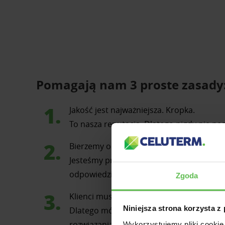
Pomagają nam 3 proste zasady
Jakość jest najważniejsza. Kropka.
To nasza reputacja. Dlatego nigdy nie ne
Bierzemy odpowiedzialność za usługi, kt
Jesteśmy przekonani, że przejrzystość je
odpowiedzi na trudne pytanie, nie wyłącz
Zgoda
Klienci muszą mieć korzyść, gdy od nas k
Niniejsza strona korzysta z
Dlatego mówimy prawdę i nigdy nie podpu
rozwiązania.
Wykorzystujemy pliki cookie 