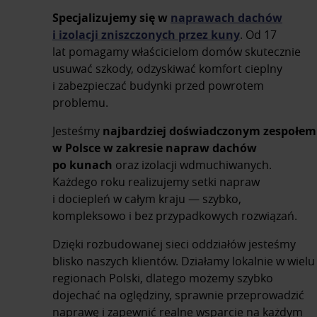
Specjalizujemy się w
naprawach dachów
i izolacji zniszczonych przez kuny
. Od 17
lat pomagamy właścicielom domów skutecznie
usuwać szkody, odzyskiwać komfort cieplny
i zabezpieczać budynki przed powrotem
problemu.
Jesteśmy
najbardziej doświadczonym zespołem
w Polsce w zakresie napraw dachów
po kunach
oraz izolacji wdmuchiwanych.
Każdego roku realizujemy setki napraw
i dociepleń w całym kraju — szybko,
kompleksowo i bez przypadkowych rozwiązań.
Dzięki rozbudowanej sieci oddziałów jesteśmy
blisko naszych klientów. Działamy lokalnie w wielu
regionach Polski, dlatego możemy szybko
dojechać na oględziny, sprawnie przeprowadzić
naprawę i zapewnić realne wsparcie na każdym