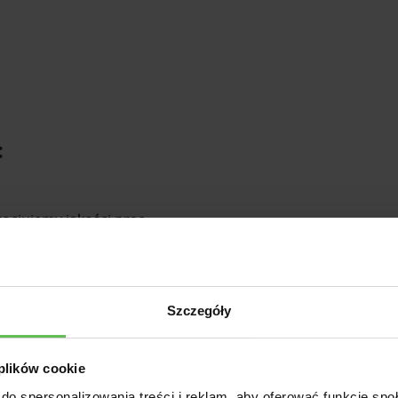
:
gocjujemy jakości prac.
óre wykonujemy.
st kluczem do sukcesu. Dlatego nie unikamy
amy telefonów i nie robimy uników.
Szczegóły
upują.
 plików cookie
szczamy klientów na tanie i łatwe do sprzedania
do spersonalizowania treści i reklam, aby oferować funkcje sp