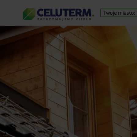
Twoje miasto:
Z
A
T
R
Z
Y
M
U
J
E
M
Y
C
I
E
P
Ł
O