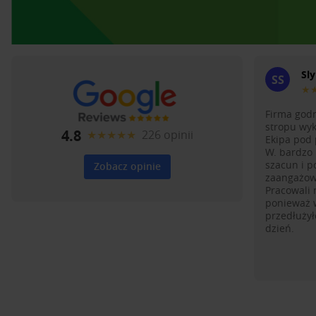
Sly
SS
★
Firma godn
stropu wyk
4.8
★★★★★
226 opinii
Ekipa pod
W. bardzo 
szacun i p
Zobacz opinie
zaangażow
Pracowali 
ponieważ w
przedłużył
dzień.