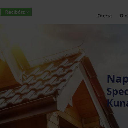
Racibórz
Oferta
O n
Nap
Spec
Kuna