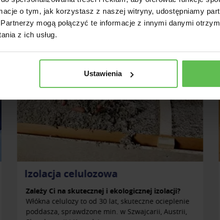
ormacje o tym, jak korzystasz z naszej witryny, udostępniamy p
Partnerzy mogą połączyć te informacje z innymi danymi otrzym
nia z ich usług.
Ustawienia
Naprawa izolacji poddaszy
Zimno na poddaszu?
Jeżeli na poddaszu Twojego domu jest zimno zimą
i gorąco latem - to coś jest nie tak.