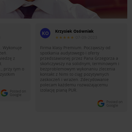
Krzysiek Osówniak
KO
3
★★★★★
07-09-2023
m. Wykonuje
Firma klasy Premium. Począwszy od
żeń.
spotkania audytowego i oferty
wiedzę z
przedstawionej przez Pana Grzegorza a
t.
skończywszy na solidnym, terminowym i
, przy tym o
bezproblemowym wykonaniu zlecenia
szystkim
kontakt z Nimi to ciąg pozytywnych
zaskoczeń i wrażen. Zdecydowanie
polecam każdemu rozważającemu
izolację pianą PUR.
Posted on
Google
Posted on
Google