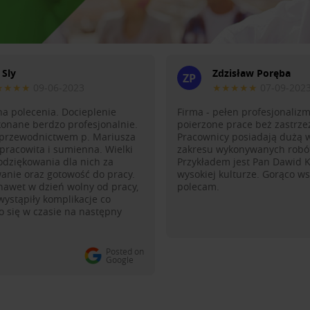
 Sly
Zdzisław Poręba
ZP
★★★★
09-06-2023
★★★★★
07-09-202
a polecenia. Docieplenie
Firma - pełen profesjonaliz
onane berdzo profesjonalnie.
poierzone prace beż zastrze
 przewodnictwem p. Mariusza
Pracownicy posiadają dużą 
pracowita i sumienna. Wielki
zakresu wykonywanych robó
odziękowania dla nich za
Przykładem jest Pan Dawid K.
anie oraz gotowość do pracy.
wysokiej kulturze. Gorąco w
nawet w dzień wolny od pracy,
polecam.
ystąpiły komplikacje co
o się w czasie na następny
Posted on
Google