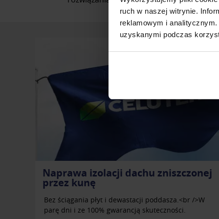
ruch w naszej witrynie. Inf
reklamowym i analitycznym. 
uzyskanymi podczas korzysta
nej
Zabezpieczenie dachu przed
kunami
>W
ie
i,