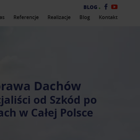
Zobacz
Zobacz
BLOG
naszą
nasz
as
Referencje
Realizacje
Blog
Kontakt
stronę
kanał
na
na
Facebooku
YouTub
rawa Dachów
jaliści od Szkód po
ch w Całej Polsce