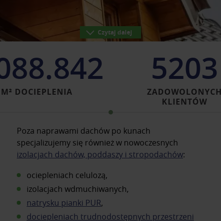
Czytaj dalej
088.842
5203
M² DOCIEPLENIA
ZADOWOLONYC
KLIENTÓW
Poza naprawami dachów po kunach
specjalizujemy się również w nowoczesnych
izolacjach dachów, poddaszy i stropodachów
:
ociepleniach celulozą,
izolacjach wdmuchiwanych,
natrysku pianki PUR
,
dociepleniach trudnodostępnych przestrzeni