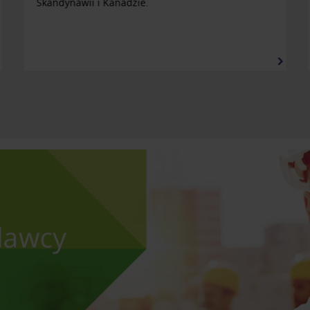
Kuna na poddaszu?
Jeżeli miałeś lub masz tego "gościa" na swoim
poddaszu to potrzebujesz naprawić uszkodzoną
izolację. Możemy Ci pomóc. Zadzwoń!