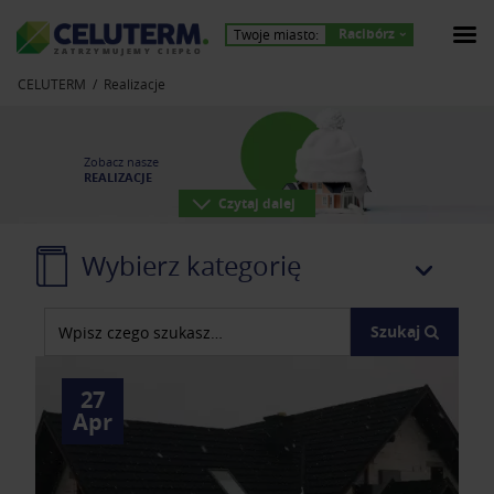
Racibórz
Twoje miasto:
Z
A
T
R
Z
Y
M
U
J
E
M
Y
C
I
E
P
Ł
O
CELUTERM
Realizacje
Zobacz nasze
REALIZACJE
Czytaj dalej
Wybierz kategorię
Szukaj
27
Apr