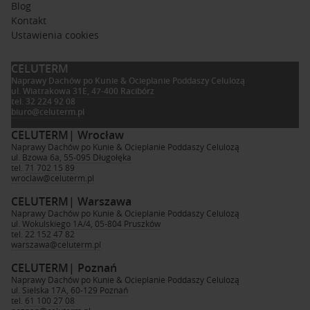
Blog
Kontakt
Ustawienia cookies
CELUTERM
Naprawy Dachów po Kunie & Ocieplanie Poddaszy Celulozą
ul. Wiatrakowa 31E, 47-400 Racibórz
tel.
32 224 92 08
biuro@celuterm.pl
CELUTERM
| Wrocław
Naprawy Dachów po Kunie & Ocieplanie Poddaszy Celulozą
ul. Bzowa 6a, 55-095 Długołęka
tel.
71 702 15 89
wroclaw@celuterm.pl
CELUTERM
| Warszawa
Naprawy Dachów po Kunie & Ocieplanie Poddaszy Celulozą
ul. Wokulskiego 1A/4, 05-804 Pruszków
tel.
22 152 47 82
warszawa@celuterm.pl
CELUTERM
| Poznań
Naprawy Dachów po Kunie & Ocieplanie Poddaszy Celulozą
ul. Sielska 17A, 60-129 Poznań
tel.
61 100 27 08