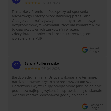
★★★★★
07-09-2023
Firma klasy Premium. Począwszy od spotkania
audytowego i oferty przedstawionej przez Pana
Grzegorza a skończywszy na solidnym, terminowym i
bezproblemowym wykonaniu zlecenia kontakt z Nimi
to ciąg pozytywnych zaskoczeń i wrażen.
Zdecydowanie polecam każdemu rozważającemu
izolację pianą PUR.
Posted on
Google
Sylwia Fulbiszewska
SF
★★★★★
05-04-2023
Bardzo solidna firma. Usługa wykonana w terminie,
bardzo sprawnie, czysto a przede wszystkim szybko.
Doradzono i wyczerpująco wyjaśniono jakie ocieplenie
poddasza najlepiej wykonać. I sprawdza się doskonale.
Świetny kontakt. Wykonawca godny polecenia.
Posted on
Google