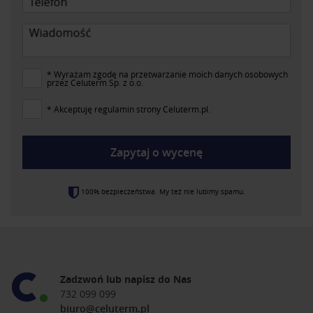
Telefon
Wiadomość
* Wyrażam zgodę na przetwarzanie moich danych osobowych
przez Celuterm Sp. z o.o.
* Akceptuję regulamin strony Celuterm.pl.
Zapytaj o wycenę
100% bezpieczeństwa. My też nie lubimy spamu.
Zadzwoń lub napisz do Nas
732 099 099
biuro@celuterm.pl