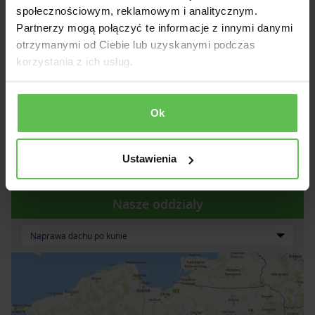
ODDZWONIMY!
społecznościowym, reklamowym i analitycznym.
Partnerzy mogą połączyć te informacje z innymi danymi
otrzymanymi od Ciebie lub uzyskanymi podczas
korzystania z ich usług.
Wyślij
* Wyrażam zgodę na przetwarzanie moich danych
osobowych przez Celuterm Sp. z o.o.
Ok
* Akceptuję regulamin strony Celuterm.pl.
Ustawienia
Nasze oddziały