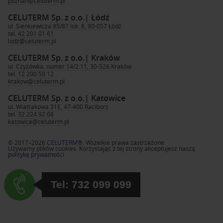
poznan@celuterm.pl
CELUTERM Sp. z o.o.
| Łódź
ul. Sienkiewicza 85/87 lok. 8, 90-057 Łódź
tel.
42 201 01 61
lodz@celuterm.pl
CELUTERM Sp. z o.o.
| Kraków
ul. Czyżówka, numer 14/2.11, 30-526 Kraków
tel.
12 200 59 12
krakow@celuterm.pl
CELUTERM Sp. z o.o.
| Katowice
ul. Wiatrakowa 31E, 47-400 Raciborz
tel.
32 224 92 08
katowice@celuterm.pl
© 2017–2026
CELUTERM®
. Wszelkie prawa zastrzeżone.
Używamy plików cookies. Korzystając z tej strony akceptujesz naszą
politykę prywatności
.
Tel: 732 099 099