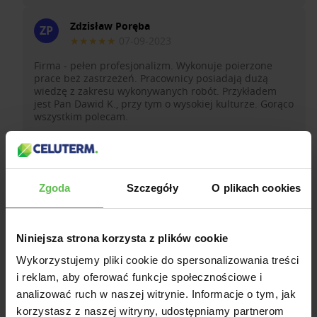
Zdzisław Poręba
ZP
★★★★★
07-09-2023
Firma - pełen profesjonalizm. Wykonuje poierzone
prace beż zastrzeżeń. Pracownicy posiadają dużą
wiedzę z zakresu wykonywanych robót. Przykładem
jest Pan Dawid K., przy tym o wysokiej kulturze. Gorąco
wszystkim polecam.
Posted on
Google
Zgoda
Szczegóły
O plikach cookies
Zróbmy coś razem
Niniejsza strona korzysta z plików cookie
Zamów rozmowę z konsultantem — oddzwonimy!
Wykorzystujemy pliki cookie do spersonalizowania treści
i reklam, aby oferować funkcje społecznościowe i
analizować ruch w naszej witrynie. Informacje o tym, jak
zostaw numer.
korzystasz z naszej witryny, udostępniamy partnerom