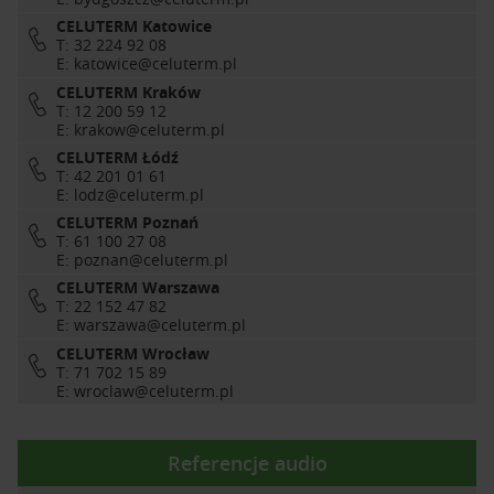
CELUTERM Katowice
T: 32 224 92 08
E:
katowice@celuterm.pl
CELUTERM Kraków
T: 12 200 59 12
E:
krakow@celuterm.pl
CELUTERM Łódź
T: 42 201 01 61
E:
lodz@celuterm.pl
CELUTERM Poznań
T: 61 100 27 08
E:
poznan@celuterm.pl
CELUTERM Warszawa
T: 22 152 47 82
E:
warszawa@celuterm.pl
CELUTERM Wrocław
T: 71 702 15 89
E:
wroclaw@celuterm.pl
Referencje audio