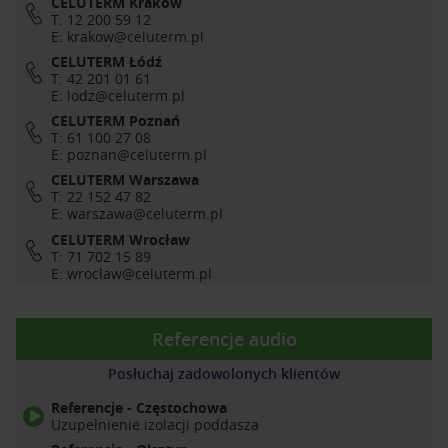
CELUTERM Kraków
T: 12 200 59 12
E:
krakow@celuterm.pl
CELUTERM Łódź
T: 42 201 01 61
E:
lodz@celuterm.pl
CELUTERM Poznań
T: 61 100 27 08
E:
poznan@celuterm.pl
CELUTERM Warszawa
T: 22 152 47 82
E:
warszawa@celuterm.pl
CELUTERM Wrocław
T: 71 702 15 89
E:
wroclaw@celuterm.pl
Referencje audio
Posłuchaj zadowolonych klientów
Referencje - Częstochowa
Uzupełnienie izolacji poddasza