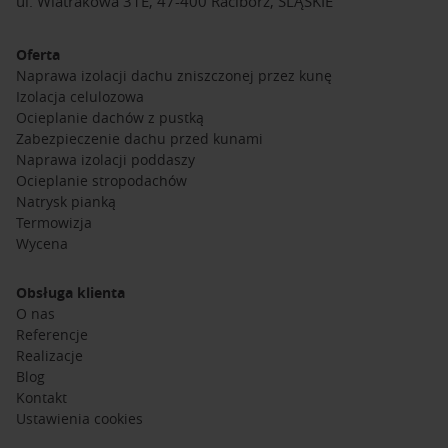
ul. Wiatrakowa 31E, 47-400 Racibórz, ŚLĄSKIE
Oferta
Naprawa izolacji dachu zniszczonej przez kunę
Izolacja celulozowa
Ocieplanie dachów z pustką
Zabezpieczenie dachu przed kunami
Naprawa izolacji poddaszy
Ocieplanie stropodachów
Natrysk pianką
Termowizja
Wycena
Obsługa klienta
O nas
Referencje
Realizacje
Blog
Kontakt
Ustawienia cookies