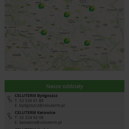
Nasze oddziały
CELUTERM Bydgoszcz
T: 52 526 01 88
E:
bydgoszcz@celuterm.pl
CELUTERM Katowice
T: 32 224 92 08
E:
katowice@celuterm.pl