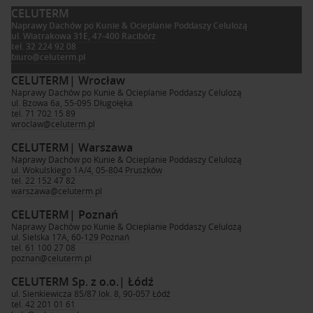
CELUTERM
Naprawy Dachów po Kunie & Ocieplanie Poddaszy Celulozą
ul. Wiatrakowa 31E, 47-400 Racibórz
tel.
32 224 92 08
biuro@celuterm.pl
CELUTERM
| Wrocław
Naprawy Dachów po Kunie & Ocieplanie Poddaszy Celulozą
ul. Bzowa 6a, 55-095 Długołęka
tel.
71 702 15 89
wroclaw@celuterm.pl
CELUTERM
| Warszawa
Naprawy Dachów po Kunie & Ocieplanie Poddaszy Celulozą
ul. Wokulskiego 1A/4, 05-804 Pruszków
tel.
22 152 47 82
warszawa@celuterm.pl
CELUTERM
| Poznań
Naprawy Dachów po Kunie & Ocieplanie Poddaszy Celulozą
ul. Sielska 17A, 60-129 Poznań
tel.
61 100 27 08
poznan@celuterm.pl
CELUTERM Sp. z o.o.
| Łódź
ul. Sienkiewicza 85/87 lok. 8, 90-057 Łódź
tel.
42 201 01 61