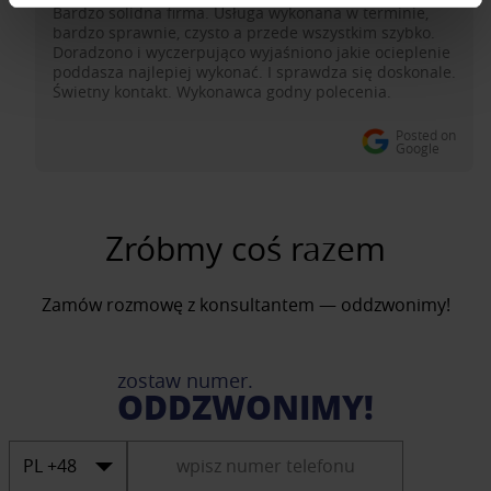
Bardzo solidna firma. Usługa wykonana w terminie,
bardzo sprawnie, czysto a przede wszystkim szybko.
Doradzono i wyczerpująco wyjaśniono jakie ocieplenie
poddasza najlepiej wykonać. I sprawdza się doskonale.
Świetny kontakt. Wykonawca godny polecenia.
Posted on
Google
Zróbmy coś razem
Zamów rozmowę z konsultantem — oddzwonimy!
zostaw numer.
ODDZWONIMY!