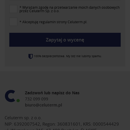
* Wyrażam zgodę na przetwarzanie moich danych osobowych
przez Celuterm Sp. z o.o.
* Akceptuję regulamin strony Celuterm.pl.
Zapytaj o wycenę
100% bezpieczeństwa. My też nie lubimy spamu.
Zadzwoń lub napisz do Nas
732 099 099
biuro@celuterm.pl
Celuterm sp. z o.o.
NIP: 6392007542, Regon: 360831601, KRS: 0000544429