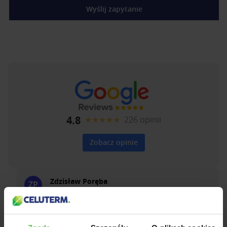
Wyślij zapytanie
4.8
★★★★★
226 opinii
Zobacz opinie
Zdzisław Poręba
ZP
★★★★★
07-09-2023
Firma - pełen profesjonalizm. Wykonuje poierzone
prace beż zastrzeżeń. Pracownicy posiadają dużą