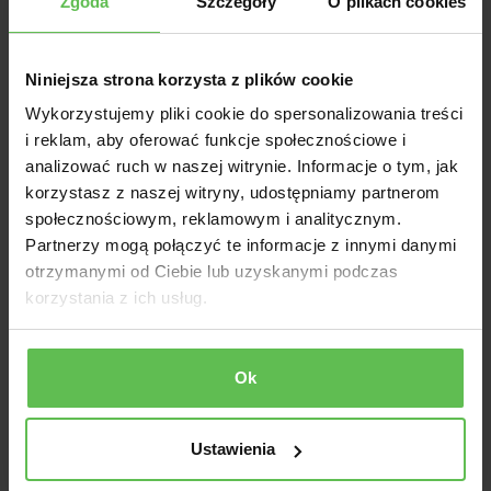
wiedzę z zakresu wykonywanych robót. Przykładem
Zgoda
Szczegóły
O plikach cookies
jest Pan Dawid K., przy tym o wysokiej kulturze. Gorąco
wszystkim polecam.
Niniejsza strona korzysta z plików cookie
Posted on
Google
Wykorzystujemy pliki cookie do spersonalizowania treści
i reklam, aby oferować funkcje społecznościowe i
Krzysiek Osówniak
KO
analizować ruch w naszej witrynie. Informacje o tym, jak
★★★★★
07-09-2023
korzystasz z naszej witryny, udostępniamy partnerom
Firma klasy Premium. Począwszy od spotkania
społecznościowym, reklamowym i analitycznym.
audytowego i oferty przedstawionej przez Pana
Partnerzy mogą połączyć te informacje z innymi danymi
Grzegorza a skończywszy na solidnym, terminowym i
bezproblemowym wykonaniu zlecenia kontakt z Nimi
otrzymanymi od Ciebie lub uzyskanymi podczas
to ciąg pozytywnych zaskoczeń i wrażen.
korzystania z ich usług.
Zdecydowanie polecam każdemu rozważającemu
izolację pianą PUR.
Posted on
Ok
Google
Sylwia Fulbiszewska
SF
Ustawienia
★★★★★
05-04-2023