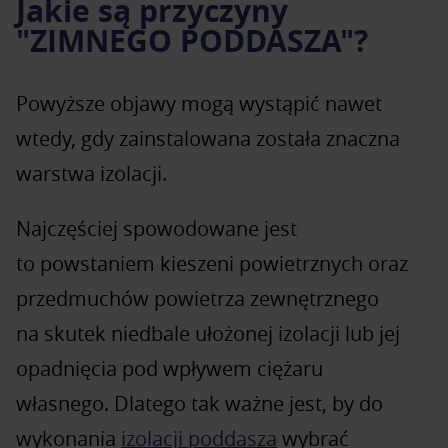
Jakie są przyczyny
poddasze, a jego izolacja wymaga naprawy.
"ZIMNEGO PODDASZA"?
Powyższe objawy mogą wystąpić nawet
wtedy, gdy zainstalowana została znaczna
warstwa izolacji.
Najczęściej spowodowane jest
to powstaniem kieszeni powietrznych oraz
przedmuchów powietrza zewnętrznego
na skutek niedbale ułożonej izolacji lub jej
opadnięcia pod wpływem ciężaru
własnego. Dlatego tak ważne jest, by do
wykonania
izolacji poddasza
wybrać