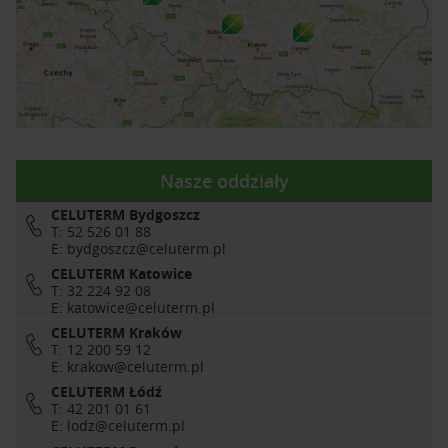
Nasze oddziały
CELUTERM Bydgoszcz
T: 52 526 01 88
E:
bydgoszcz@celuterm.pl
CELUTERM Katowice
T: 32 224 92 08
E:
katowice@celuterm.pl
CELUTERM Kraków
T: 12 200 59 12
E:
krakow@celuterm.pl
CELUTERM Łódź
T: 42 201 01 61
E:
lodz@celuterm.pl