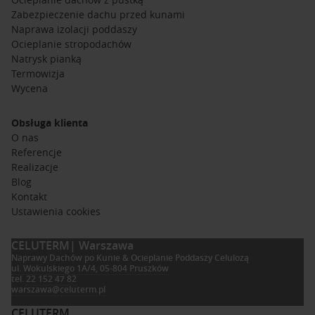
Zabezpieczenie dachu przed kunami
Naprawa izolacji poddaszy
Ocieplanie stropodachów
Natrysk pianką
Termowizja
Wycena
Obsługa klienta
O nas
Referencje
Realizacje
Blog
Kontakt
Ustawienia cookies
CELUTERM
| Warszawa
Naprawy Dachów po Kunie & Ocieplanie Poddaszy Celulozą
ul. Wokulskiego 1A/4, 05-804 Pruszków
tel.
22 152 47 82
warszawa@celuterm.pl
CELUTERM