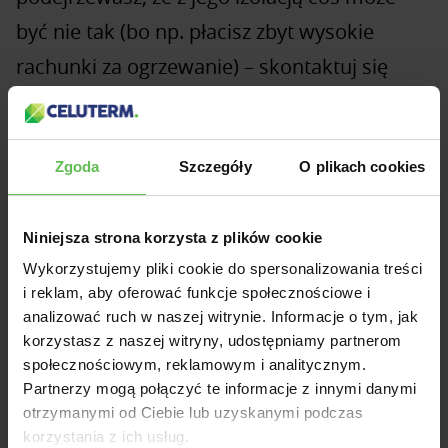
być nie tak (bo np. płacisz zbyt wysokie
rachunki za ogrzewanie) – skontaktuj się
z nami. Zdiagnozujemy problem i doradzimy
Ci najlepszy sposób naprawy docieplenia
Zgoda
Szczegóły
O plikach cookies
poddaszy.
Niniejsza strona korzysta z plików cookie
Wykorzystujemy pliki cookie do spersonalizowania treści
Tworzymy firmę,
i reklam, aby oferować funkcje społecznościowe i
z którą sami
analizować ruch w naszej witrynie. Informacje o tym, jak
korzystasz z naszej witryny, udostępniamy partnerom
chcielibyśmy robić
społecznościowym, reklamowym i analitycznym.
interesy.
Partnerzy mogą połączyć te informacje z innymi danymi
otrzymanymi od Ciebie lub uzyskanymi podczas
Mamy nadzieję, że Ty też.
korzystania z ich usług.