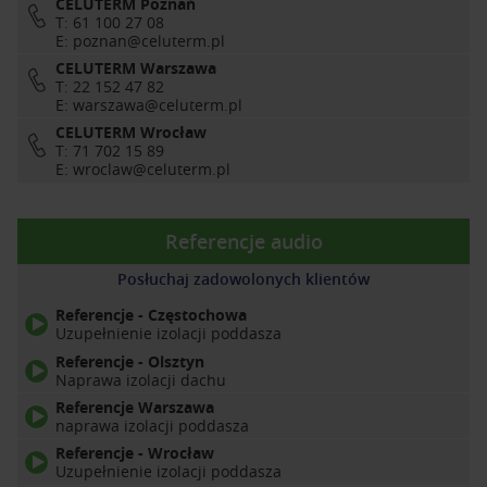
CELUTERM Poznań
T: 61 100 27 08
E:
poznan@celuterm.pl
CELUTERM Warszawa
T: 22 152 47 82
E:
warszawa@celuterm.pl
CELUTERM Wrocław
T: 71 702 15 89
E:
wroclaw@celuterm.pl
Referencje audio
Posłuchaj zadowolonych klientów
Referencje - Częstochowa
Uzupełnienie izolacji poddasza
Referencje - Olsztyn
Naprawa izolacji dachu
Referencje Warszawa
naprawa izolacji poddasza
Referencje - Wrocław
Uzupełnienie izolacji poddasza