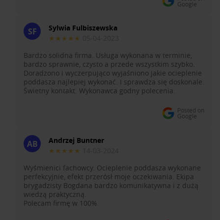
Google
Sylwia Fulbiszewska
SF
★★★★★
05-04-2023
Bardzo solidna firma. Usługa wykonana w terminie,
bardzo sprawnie, czysto a przede wszystkim szybko.
Doradzono i wyczerpująco wyjaśniono jakie ocieplenie
poddasza najlepiej wykonać. I sprawdza się doskonale.
Świetny kontakt. Wykonawca godny polecenia.
Posted on
Google
Andrzej Buntner
AB
★★★★★
14-03-2024
Wyśmienici fachowcy. Ocieplenie poddasza wykonane
perfekcyjnie, efekt przerósł moje oczekiwania. Ekipa
brygadzisty Bogdana bardzo komunikatywna i z dużą
wiedzą praktyczną.
Polecam firmę w 100%.