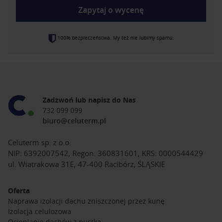
Zapytaj o wycenę
100% bezpieczeństwa. My też nie lubimy spamu.
Zadzwoń lub napisz do Nas
732 099 099
biuro@celuterm.pl
Celuterm sp. z o.o.
NIP: 6392007542, Regon: 360831601, KRS: 0000544429
ul. Wiatrakowa 31E, 47-400 Racibórz, ŚLĄSKIE
Oferta
Naprawa izolacji dachu zniszczonej przez kunę
Izolacja celulozowa
Ocieplanie dachów z pustką