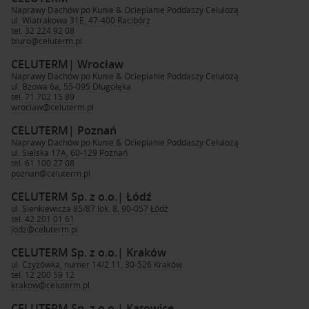
Naprawy Dachów po Kunie & Ocieplanie Poddaszy Celulozą
ul. Wiatrakowa 31E, 47-400 Racibórz
tel.
32 224 92 08
biuro@celuterm.pl
CELUTERM
| Wrocław
Naprawy Dachów po Kunie & Ocieplanie Poddaszy Celulozą
ul. Bzowa 6a, 55-095 Długołęka
tel.
71 702 15 89
wroclaw@celuterm.pl
CELUTERM
| Poznań
Naprawy Dachów po Kunie & Ocieplanie Poddaszy Celulozą
ul. Sielska 17A, 60-129 Poznań
tel.
61 100 27 08
poznan@celuterm.pl
CELUTERM Sp. z o.o.
| Łódź
ul. Sienkiewicza 85/87 lok. 8, 90-057 Łódź
tel.
42 201 01 61
lodz@celuterm.pl
CELUTERM Sp. z o.o.
| Kraków
ul. Czyżówka, numer 14/2.11, 30-526 Kraków
tel.
12 200 59 12
krakow@celuterm.pl
CELUTERM Sp. z o.o.
| Katowice