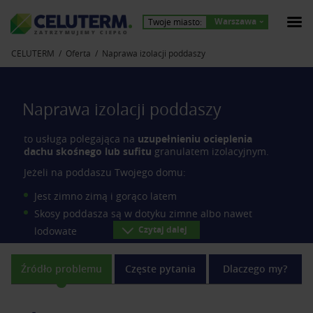
Warszawa
Twoje miasto:
Z
A
T
R
Z
Y
M
U
J
E
M
Y
C
I
E
P
Ł
O
CELUTERM
Oferta
Naprawa izolacji poddaszy
Naprawa izolacji poddaszy
to usługa polegająca na
uzupełnieniu ocieplenia
dachu skośnego lub sufitu
granulatem izolacyjnym.
Jeżeli na poddaszu Twojego domu:
Jest zimno zimą i gorąco latem
Skosy poddasza są w dotyku zimne albo nawet
Czytaj dalej
lodowate
Na płytach g-k zauważasz lub wyczuwasz wilgoć
Wieje z otworów w gniazdkach elektrycznych
Źródło problemu
Częste pytania
Dlaczego my?
Odczuwasz promieniowanie chłodem
… to najprawdopodobniej masz źle ocieplone