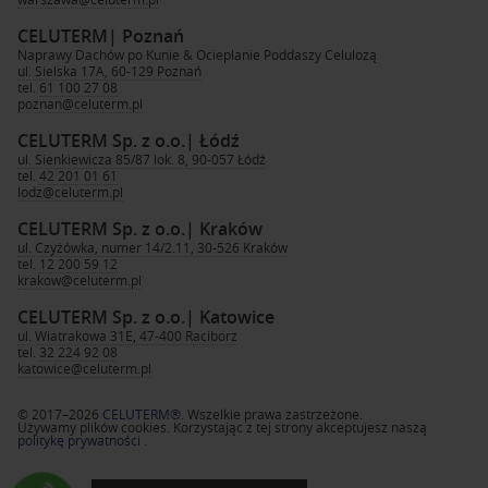
CELUTERM
| Poznań
Naprawy Dachów po Kunie & Ocieplanie Poddaszy Celulozą
ul. Sielska 17A, 60-129 Poznań
tel.
61 100 27 08
poznan@celuterm.pl
CELUTERM Sp. z o.o.
| Łódź
ul. Sienkiewicza 85/87 lok. 8, 90-057 Łódź
tel.
42 201 01 61
lodz@celuterm.pl
CELUTERM Sp. z o.o.
| Kraków
ul. Czyżówka, numer 14/2.11, 30-526 Kraków
tel.
12 200 59 12
krakow@celuterm.pl
CELUTERM Sp. z o.o.
| Katowice
ul. Wiatrakowa 31E, 47-400 Raciborz
tel.
32 224 92 08
katowice@celuterm.pl
© 2017–2026
CELUTERM®
. Wszelkie prawa zastrzeżone.
Używamy plików cookies. Korzystając z tej strony akceptujesz naszą
politykę prywatności
.