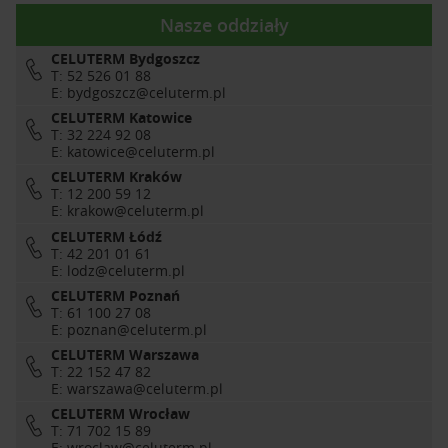
Nasze oddziały
CELUTERM Bydgoszcz
T: 52 526 01 88
E:
bydgoszcz@celuterm.pl
CELUTERM Katowice
T: 32 224 92 08
E:
katowice@celuterm.pl
CELUTERM Kraków
T: 12 200 59 12
E:
krakow@celuterm.pl
CELUTERM Łódź
T: 42 201 01 61
E:
lodz@celuterm.pl
CELUTERM Poznań
T: 61 100 27 08
E:
poznan@celuterm.pl
CELUTERM Warszawa
T: 22 152 47 82
E:
warszawa@celuterm.pl
CELUTERM Wrocław
T: 71 702 15 89
E:
wroclaw@celuterm.pl