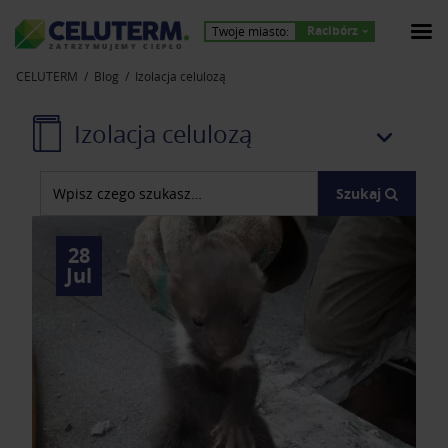
Racibórz
Twoje miasto:
Z
A
T
R
Z
Y
M
U
J
E
M
Y
C
I
E
P
Ł
O
CELUTERM
Blog
Izolacja celulozą
Izolacja celulozą
Szukaj
28
Jul