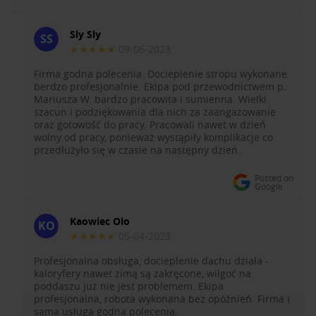
Sly Sly
SS
★★★★★
09-06-2023
Firma godna polecenia. Docieplenie stropu wykonane
berdzo profesjonalnie. Ekipa pod przewodnictwem p.
Mariusza W. bardzo pracowita i sumienna. Wielki
szacun i podziękowania dla nich za zaangażowanie
oraz gotowość do pracy. Pracowali nawet w dzień
wolny od pracy, ponieważ wystąpiły komplikacje co
przedłużyło się w czasie na następny dzień.
Posted on
Google
Kaowiec Olo
KO
★★★★★
05-04-2023
Profesjonalna obsługa, docieplenie dachu działa -
kaloryfery nawet zimą są zakręcone, wilgoć na
poddaszu już nie jest problemem. Ekipa
profesjonalna, robota wykonana bez opóźnień. Firma i
sama usługa godna polecenia.