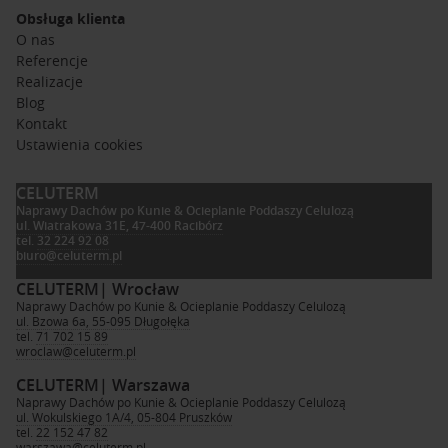
Obsługa klienta
O nas
Referencje
Realizacje
Blog
Kontakt
Ustawienia cookies
CELUTERM
Naprawy Dachów po Kunie & Ocieplanie Poddaszy Celulozą
ul. Wiatrakowa 31E, 47-400 Racibórz
tel.
32 224 92 08
biuro@celuterm.pl
CELUTERM
| Wrocław
Naprawy Dachów po Kunie & Ocieplanie Poddaszy Celulozą
ul. Bzowa 6a, 55-095 Długołęka
tel.
71 702 15 89
wroclaw@celuterm.pl
CELUTERM
| Warszawa
Naprawy Dachów po Kunie & Ocieplanie Poddaszy Celulozą
ul. Wokulskiego 1A/4, 05-804 Pruszków
tel.
22 152 47 82
warszawa@celuterm.pl