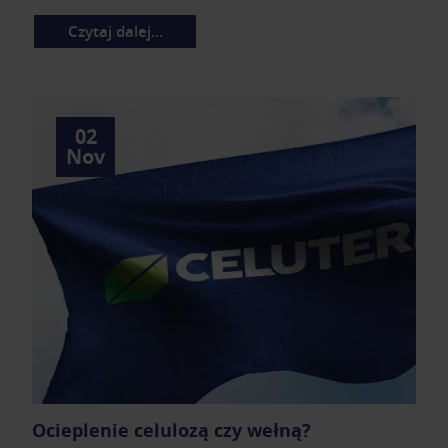
Czytaj dalej…
02
Nov
Ocieplenie celulozą czy wełną?