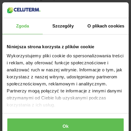
Posted on
Google
Zgoda
Szczegóły
O plikach cookies
Krzysiek Osówniak
KO
★★★★★
07-09-2023
Firma klasy Premium. Począwszy od spotkania
Niniejsza strona korzysta z plików cookie
audytowego i oferty przedstawionej przez Pana
Grzegorza a skończywszy na solidnym, terminowym i
Wykorzystujemy pliki cookie do spersonalizowania treści
bezproblemowym wykonaniu zlecenia kontakt z Nimi
i reklam, aby oferować funkcje społecznościowe i
to ciąg pozytywnych zaskoczeń i wrażen.
analizować ruch w naszej witrynie. Informacje o tym, jak
Zdecydowanie polecam każdemu rozważającemu
izolację pianą PUR.
korzystasz z naszej witryny, udostępniamy partnerom
społecznościowym, reklamowym i analitycznym.
Posted on
Google
Partnerzy mogą połączyć te informacje z innymi danymi
otrzymanymi od Ciebie lub uzyskanymi podczas
korzystania z ich usług.
Zróbmy coś razem
Ok