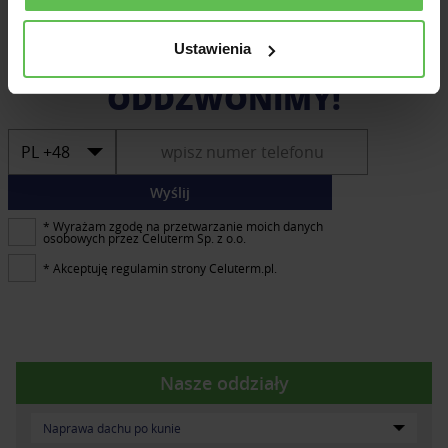
Zamów rozmowę z konsultantem — oddzwonimy!
Ustawienia
zostaw numer.
ODDZWONIMY!
Wyślij
* Wyrażam zgodę na przetwarzanie moich danych
osobowych przez Celuterm Sp. z o.o.
* Akceptuję regulamin strony Celuterm.pl.
Nasze oddziały