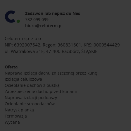
Zadzwoń lub napisz do Nas
732 099 099
biuro@celuterm.pl
Celuterm sp. z o.o.
NIP: 6392007542, Regon: 360831601, KRS: 0000544429
ul. Wiatrakowa 31E, 47-400 Racibórz, ŚLĄSKIE
Oferta
Naprawa izolacji dachu zniszczonej przez kunę
Izolacja celulozowa
Ocieplanie dachów z pustką
Zabezpieczenie dachu przed kunami
Naprawa izolacji poddaszy
Ocieplanie stropodachów
Natrysk pianką
Termowizja
Wycena