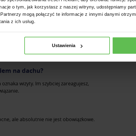
plus dla Ciebie!
ormacje o tym, jak korzystasz z naszej witryny, udostępniamy p
Partnerzy mogą połączyć te informacje z innymi danymi otrzym
tóre odpowiadamy naszym
nia z ich usług.
kuna?
Ustawienia
ztę ustalimy razem ‒ spokojnie i bez pośpiechu.
blem na dachu?
 oznaka wizyty. Im szybciej zareagujesz,
wiązanie.
ocne, ale absolutnie nie jest obowiązkowe.