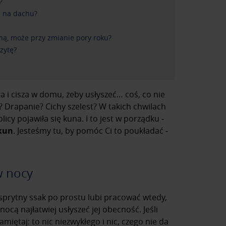
?
m na dachu?
ną, może przy zmianie pory roku?
zytę?
 i cisza w domu, żeby usłyszeć… coś, co nie
 Drapanie? Cichy szelest? W takich chwilach
licy pojawiła się kuna. I to jest w porządku ‒
kun
. Jesteśmy tu, by pomóc Ci to poukładać ‒
w nocy
 sprytny ssak po prostu lubi pracować wtedy,
ocą najłatwiej usłyszeć jej obecność. Jeśli
pamiętaj: to nic niezwykłego i nic, czego nie da