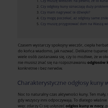
Czy muszę wiedzieć na pewno, że to kuna
Czy odgłosy kuny oznaczają duży proble
Czy mam nagrywać te dźwięki?
Czy mogę poczekać, aż odgłosy same znik
Czy muszę przygotować dom na Waszą wi
Czasem wystarczy spokojny wieczór, ciepła herbata
do końca wiadomo, jak nazwać. Delikatne tupanie?
wiele osób zastanawia się, czy to możliwe, że w oko
nie musisz znać się na rozpoznawaniu
odgłosów 
konkretnie i bez nerwów.
Charakterystyczne odgłosy kuny 
Noc to naturalny czas aktywności kuny. Ten mały,
gdy wszyscy inni odpoczywają. To dlatego właśnie n
więc zdarzy Ci się usłyszeć
odgłos kuny w nocy
, 