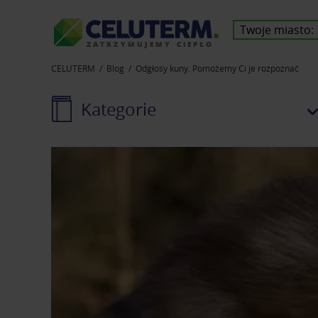
Twoje miasto:
Z
A
T
R
Z
Y
M
U
J
E
M
Y
C
I
E
P
Ł
O
CELUTERM
Blog
Odgłosy kuny. Pomożemy Ci je rozpoznać
Kategorie