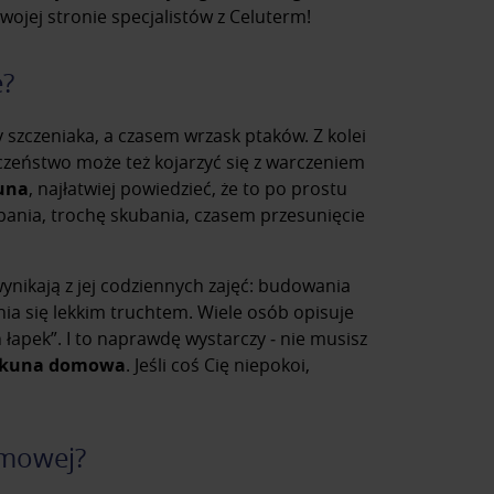
ojej stronie specjalistów z Celuterm!
e?
 szczeniaka, a czasem wrzask ptaków. Z kolei
czeństwo może też kojarzyć się z warczeniem
kuna
, najłatwiej powiedzieć, że to po prostu
pania, trochę skubania, czasem przesunięcie
wynikają z jej codziennych zajęć: budowania
ia się lekkim truchtem. Wiele osób opisuje
 łapek”. I to naprawdę wystarczy ‒ nie musisz
e kuna domowa
. Jeśli coś Cię niepokoi,
omowej?