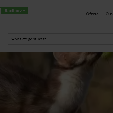
Racibórz
Oferta
O n