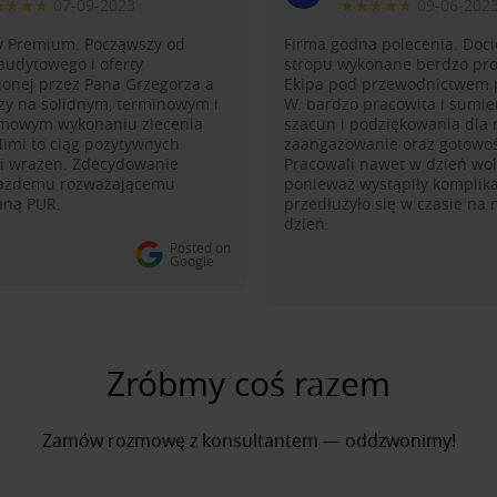
★★★★
07-09-2023
★★★★★
09-06-202
sy Premium. Począwszy od
Firma godna polecenia. Doci
audytowego i oferty
stropu wykonane berdzo pro
onej przez Pana Grzegorza a
Ekipa pod przewodnictwem 
zy na solidnym, terminowym i
W. bardzo pracowita i sumie
mowym wykonaniu zlecenia
szacun i podziękowania dla 
Nimi to ciąg pozytywnych
zaangażowanie oraz gotowoś
 i wrażen. Zdecydowanie
Pracowali nawet w dzień wol
ażdemu rozważającemu
ponieważ wystąpiły komplika
ianą PUR.
przedłużyło się w czasie na
dzień.
Posted on
Google
Zróbmy coś razem
Zamów rozmowę z konsultantem — oddzwonimy!