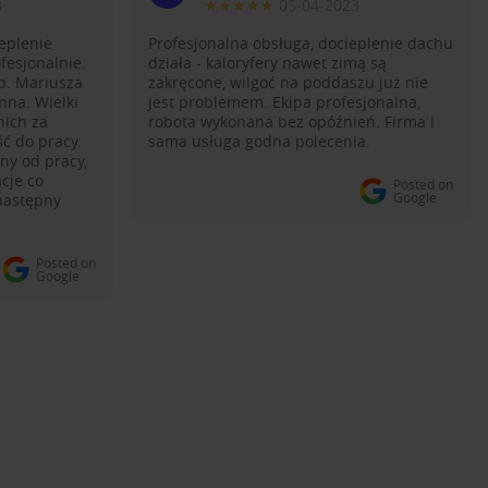
3
★★★★★
05-04-2023
eplenie
Profesjonalna obsługa, docieplenie dachu
fesjonalnie.
działa - kaloryfery nawet zimą są
p. Mariusza
zakręcone, wilgoć na poddaszu już nie
nna. Wielki
jest problemem. Ekipa profesjonalna,
nich za
robota wykonana bez opóźnień. Firma i
ć do pracy.
sama usługa godna polecenia.
ny od pracy,
cje co
Posted on
Google
 następny
Posted on
Google