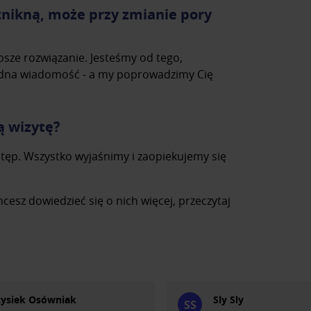
znikną, może przy zmianie pory
psze rozwiązanie. Jesteśmy od tego,
 jedna wiadomość ‒ a my poprowadzimy Cię
 wizytę?
tęp. Wszystko wyjaśnimy i zaopiekujemy się
 chcesz dowiedzieć się o nich więcej, przeczytaj
zysiek Osówniak
Sly Sly
SS