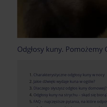
Odgłosy kuny. Pomożemy C
Charakterystyczne odgłosy kuny w nocy
Jakie dźwięki wydaje kuna w ogóle?
Dlaczego słyszysz odgłos kuny domowej?
Odgłosy kuny na strychu – skąd się biorą
FAQ – najczęstsze pytania, na które od