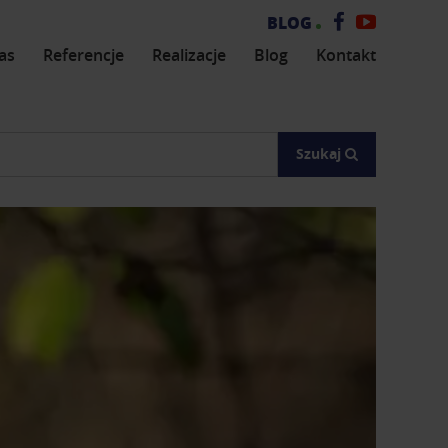
Zobacz
Zobacz
BLOG
naszą
nasz
as
Referencje
Realizacje
Blog
Kontakt
stronę
kanał
na
na
Facebooku
YouTub
Szukaj