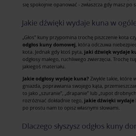
się spokojnie opanować ‒ zwłaszcza gdy masz po sw
Jakie dźwięki wydaje kuna w ogól
„Głos” kuny przypomina trochę piszczenie kota czy
odgłos kuny domowej
, która odczuwa niebezpie
kota. Jednak gdy ktoś pyta,
jaki dźwięk wydaje 
odgłosy małego, ruchliwego zwierzęcia. Trochę tu
jakiegoś materiału.
Jakie odgłosy wydaje kuna?
Zwykle takie, które 
gniazda, poprawiania swojego kąta, przemieszczan
to jako „szuranie”, „drapanie” lub „tupot drobnych
rozróżniać dokładnie tego,
jakie dźwięki wydaj
po prostu nam to opisz własnymi słowami.
Dlaczego słyszysz odgłos kuny d