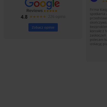
★
Firma kla
spotkania 
4.8
★★★★★
226 opinii
przedstawi
skończyws
bezproble
Zobacz opinie
kontakt z 
zaskoczeń
polecam k
izolację p