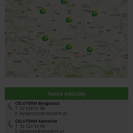
Nasze oddziały
CELUTERM Bydgoszcz
T: 52 526 01 88
E:
bydgoszcz@celuterm.pl
CELUTERM Katowice
T: 32 224 92 08
E:
katowice@celuterm.pl