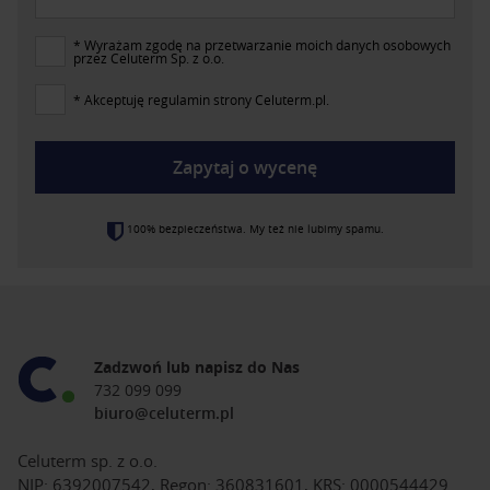
* Wyrażam zgodę na przetwarzanie moich danych osobowych
przez Celuterm Sp. z o.o.
* Akceptuję regulamin strony Celuterm.pl.
Zapytaj o wycenę
100% bezpieczeństwa. My też nie lubimy spamu.
Zadzwoń lub napisz do Nas
732 099 099
biuro@celuterm.pl
Celuterm sp. z o.o.
NIP: 6392007542, Regon: 360831601, KRS: 0000544429