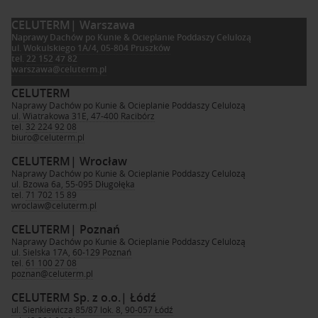
CELUTERM
| Warszawa
Naprawy Dachów po Kunie & Ocieplanie Poddaszy Celulozą
ul. Wokulskiego 1A/4, 05-804 Pruszków
tel.
22 152 47 82
warszawa@celuterm.pl
CELUTERM
Naprawy Dachów po Kunie & Ocieplanie Poddaszy Celulozą
ul. Wiatrakowa 31E, 47-400 Racibórz
tel.
32 224 92 08
biuro@celuterm.pl
CELUTERM
| Wrocław
Naprawy Dachów po Kunie & Ocieplanie Poddaszy Celulozą
ul. Bzowa 6a, 55-095 Długołęka
tel.
71 702 15 89
wroclaw@celuterm.pl
CELUTERM
| Poznań
Naprawy Dachów po Kunie & Ocieplanie Poddaszy Celulozą
ul. Sielska 17A, 60-129 Poznań
tel.
61 100 27 08
poznan@celuterm.pl
CELUTERM Sp. z o.o.
| Łódź
ul. Sienkiewicza 85/87 lok. 8, 90-057 Łódź