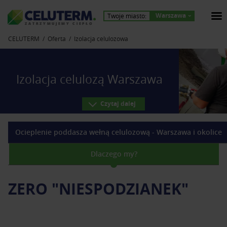
Warszawa
Twoje miasto:
Z
A
T
R
Z
Y
M
U
J
E
M
Y
C
I
E
P
Ł
O
CELUTERM
Oferta
Izolacja celulozowa
Izolacja celulozą Warszawa
Czytaj dalej
Ocieplenie poddasza wełną celulozową - Warszawa i okolice
Dlaczego my?
ZERO "NIESPODZIANEK"