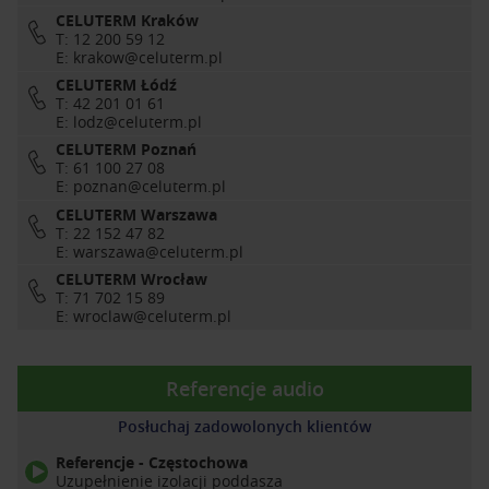
CELUTERM Kraków
T: 12 200 59 12
E:
krakow@celuterm.pl
CELUTERM Łódź
T: 42 201 01 61
E:
lodz@celuterm.pl
CELUTERM Poznań
T: 61 100 27 08
E:
poznan@celuterm.pl
CELUTERM Warszawa
T: 22 152 47 82
E:
warszawa@celuterm.pl
CELUTERM Wrocław
T: 71 702 15 89
E:
wroclaw@celuterm.pl
Referencje audio
Posłuchaj zadowolonych klientów
Referencje - Częstochowa
Uzupełnienie izolacji poddasza