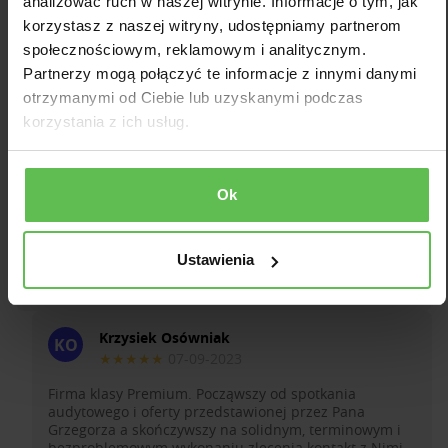
analizować ruch w naszej witrynie. Informacje o tym, jak
korzystasz z naszej witryny, udostępniamy partnerom
społecznościowym, reklamowym i analitycznym.
Partnerzy mogą połączyć te informacje z innymi danymi
otrzymanymi od Ciebie lub uzyskanymi podczas
korzystania z ich usług.
Ok
4.8
★★★★★
226 opinii
Ustawienia
Zobacz opinie
Krzysiek Osówniak
KO
★★★★★
07-09-2023
Firma klasy Premium. Począwszy od spotkania
audytowego i oferty przedstawionej przez Pana
Grzegorza a skończywszy na solidnym, terminowym i
bezproblemowym wykonaniu zlecenia kontakt z Nimi