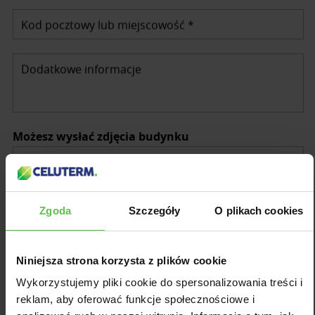
Kod pocztowy lub miejscowość *
Dodatkowe informacje
Możesz wysłać zdjęcia budynku
* Wyrażam zgodę na przetwarzanie moich danych osobowych
Zgoda
Szczegóły
O plikach cookies
przez Celuterm Sp. z o.o.
* Akceptuję regulamin strony Celuterm.pl.
Niniejsza strona korzysta z plików cookie
* Pola oznaczone gwiazdką muszą być wypełnione.
Wykorzystujemy pliki cookie do spersonalizowania treści i
reklam, aby oferować funkcje społecznościowe i
Wyślij zapytanie