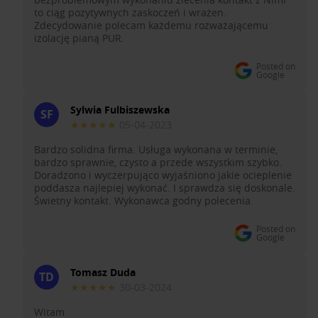
to ciąg pozytywnych zaskoczeń i wrażen.
Zdecydowanie polecam każdemu rozważającemu
izolację pianą PUR.
Posted on
Google
Sylwia Fulbiszewska
SF
★★★★★
05-04-2023
Bardzo solidna firma. Usługa wykonana w terminie,
bardzo sprawnie, czysto a przede wszystkim szybko.
Doradzono i wyczerpująco wyjaśniono jakie ocieplenie
poddasza najlepiej wykonać. I sprawdza się doskonale.
Świetny kontakt. Wykonawca godny polecenia.
Posted on
Google
Tomasz Duda
TD
★★★★★
30-03-2024
Witam