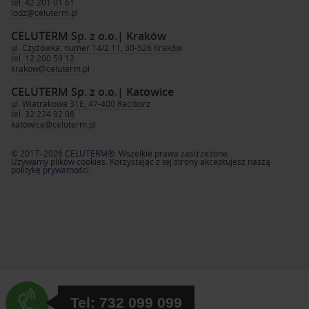
tel.
42 201 01 61
lodz@celuterm.pl
CELUTERM Sp. z o.o.
| Kraków
ul. Czyżówka, numer 14/2.11, 30-526 Kraków
tel.
12 200 59 12
krakow@celuterm.pl
CELUTERM Sp. z o.o.
| Katowice
ul. Wiatrakowa 31E, 47-400 Raciborz
tel.
32 224 92 08
katowice@celuterm.pl
© 2017–2026
CELUTERM®
. Wszelkie prawa zastrzeżone.
Używamy plików cookies. Korzystając z tej strony akceptujesz naszą
politykę prywatności
.
Tel: 732 099 099